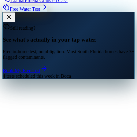
Llamar
Prueba Gratis en Casa
Free Water Test
Still reading?
See what's actually in your tap water.
Free in-home test, no obligation. Most South Florida homes have 3+
flagged contaminants.
Book My Free Test
4 tests scheduled this week in Boca