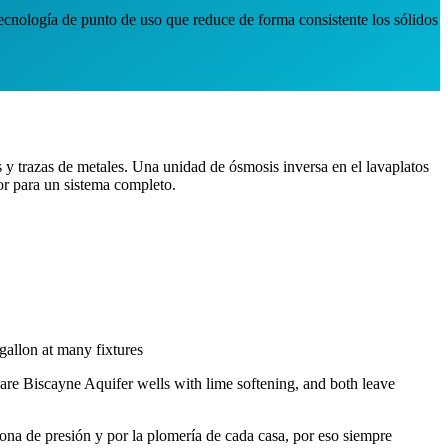
tecnología de punto de uso que reduce de forma consistente los sólidos
s y trazas de metales. Una unidad de ósmosis inversa en el lavaplatos
dor para un sistema completo.
gallon at many fixtures
s are Biscayne Aquifer wells with lime softening, and both leave
na de presión y por la plomería de cada casa, por eso siempre