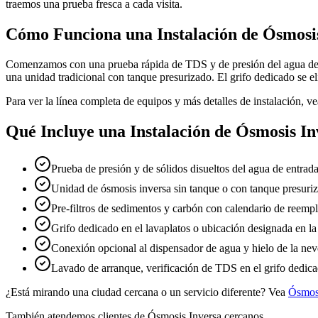
traemos una prueba fresca a cada visita.
Cómo Funciona una Instalación de Ósmosis
Comenzamos con una prueba rápida de TDS y de presión del agua de e
una unidad tradicional con tanque presurizado. El grifo dedicado se e
Para ver la línea completa de equipos y más detalles de instalación, v
Qué Incluye una Instalación de Ósmosis In
Prueba de presión y de sólidos disueltos del agua de entrada
Unidad de ósmosis inversa sin tanque o con tanque presuriz
Pre-filtros de sedimentos y carbón con calendario de reem
Grifo dedicado en el lavaplatos o ubicación designada en l
Conexión opcional al dispensador de agua y hielo de la nev
Lavado de arranque, verificación de TDS en el grifo dedica
¿Está mirando una ciudad cercana o un servicio diferente? Vea
Ósmosi
También atendemos clientes de Ósmosis Inversa cercanos