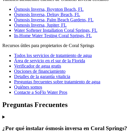
Ósmosis Inversa
,
Boynton Beach
, FL
Ósmosis Inversa
,
Delray Beach
, FL
Ósmosis Inversa
,
Palm Beach Gardens
, FL
Ósmosis Inversa
,
Jupiter
, FL
Water Softener Installation
Coral Springs
, FL
In-Home Water Testing
Coral Springs
, FL
Recursos útiles para propietarios de Coral Springs
Todos los servicios de tratamiento de agua
Área de servicio en el sur de la Florida
Verificador de agua gratis
Opciones de financiamiento
Detalles de la garantía vitalicia
Preguntas frecuentes sobre tratamiento de agua
Quiénes somos
Contacte a SoFlo Water Pros
Preguntas Frecuentes
¿Por qué instalar ósmosis inversa en Coral Springs?