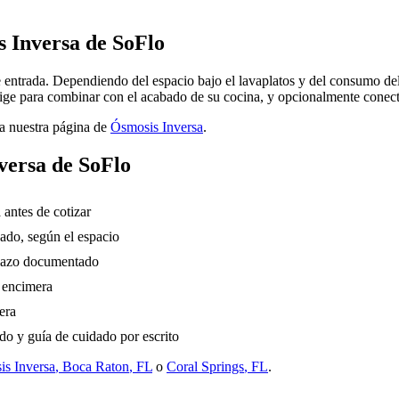
 Inversa de SoFlo
ntrada. Dependiendo del espacio bajo el lavaplatos y del consumo de
lige para combinar con el acabado de su cocina, y opcionalmente conecta
ea nuestra página de
Ósmosis Inversa
.
versa de SoFlo
 antes de cotizar
ado, según el espacio
plazo documentado
a encimera
era
do y guía de cuidado por escrito
s Inversa
,
Boca Raton
, FL
o
Coral Springs
, FL
.