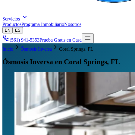
Servicios
Productos
Programa Inmobiliario
Nosotros
EN
ES
(561) 941-5353
Prueba Gratis en Casa
Inicio
Ósmosis Inversa
Coral Springs
, FL
Ósmosis Inversa en Coral Springs, FL