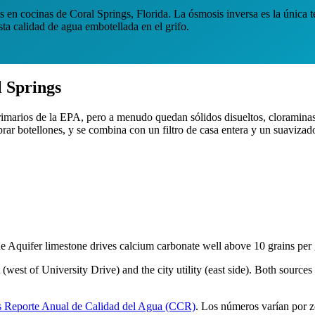
s en cocinas de Coral Springs, Florida. La ósmosis inversa es la única 
asta calidad de agua embotellada en el grifo.
l Springs
 primarios de la EPA, pero a menudo quedan sólidos disueltos, cloramina
prar botellones, y se combina con un filtro de casa entera y un suaviza
ne Aquifer limestone drives calcium carbonate well above 10 grains per 
(west of University Drive) and the city utility (east side). Both source
s
Reporte Anual de Calidad del Agua (CCR)
.
Los números varían por zo