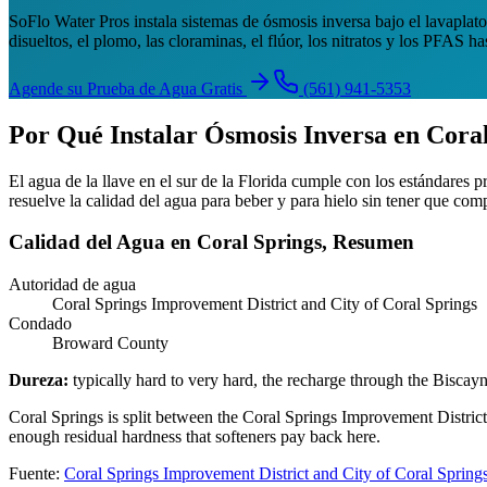
SoFlo Water Pros instala sistemas de ósmosis inversa bajo el lavaplato
disueltos, el plomo, las cloraminas, el flúor, los nitratos y los PFAS h
Agende su Prueba de Agua Gratis
(561) 941-5353
Por Qué Instalar Ósmosis Inversa en Cora
El agua de la llave en el sur de la Florida cumple con los estándares
resuelve la calidad del agua para beber y para hielo sin tener que com
Calidad del Agua en Coral Springs, Resumen
Autoridad de agua
Coral Springs Improvement District and City of Coral Springs
Condado
Broward County
Dureza
:
typically hard to very hard, the recharge through the Biscay
Coral Springs is split between the Coral Springs Improvement District 
enough residual hardness that softeners pay back here.
Fuente
:
Coral Springs Improvement District and City of Coral Spring