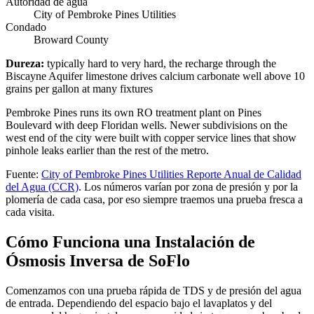
Autoridad de agua
City of Pembroke Pines Utilities
Condado
Broward County
Dureza
:
typically hard to very hard, the recharge through the
Biscayne Aquifer limestone drives calcium carbonate well above 10
grains per gallon at many fixtures
Pembroke Pines runs its own RO treatment plant on Pines
Boulevard with deep Floridan wells. Newer subdivisions on the
west end of the city were built with copper service lines that show
pinhole leaks earlier than the rest of the metro.
Fuente
:
City of Pembroke Pines Utilities
Reporte Anual de Calidad
del Agua (CCR)
.
Los números varían por zona de presión y por la
plomería de cada casa, por eso siempre traemos una prueba fresca a
cada visita.
Cómo Funciona una Instalación de
Ósmosis Inversa de SoFlo
Comenzamos con una prueba rápida de TDS y de presión del agua
de entrada. Dependiendo del espacio bajo el lavaplatos y del