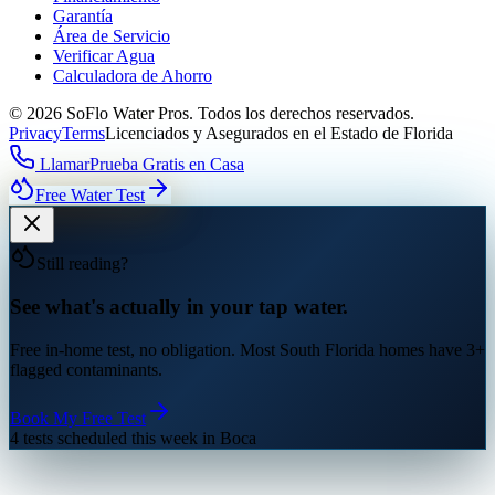
Garantía
Área de Servicio
Verificar Agua
Calculadora de Ahorro
©
2026
SoFlo Water Pros.
Todos los derechos reservados.
Privacy
Terms
Licenciados y Asegurados en el Estado de Florida
Llamar
Prueba Gratis en Casa
Free Water Test
Still reading?
See what's actually in your tap water.
Free in-home test, no obligation. Most South Florida homes have 3+
flagged contaminants.
Book My Free Test
4 tests scheduled this week in Boca