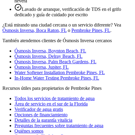
nevera
Lavado de arranque, verificación de TDS en el grifo
dedicado y guía de cuidado por escrito
¿Está mirando una ciudad cercana o un servicio diferente? Vea
Ósmosis Inversa
,
Boca Raton
, FL
o
Pembroke Pines
, FL
.
También atendemos clientes de Ósmosis Inversa cercanos
Ósmosis Inversa
,
Boynton Beach
, FL
Ósmosis Inversa
,
Delray Beach
, FL
Ósmosis Inversa
,
Palm Beach Gardens
, FL
Ósmosis Inversa
,
Jupiter
, FL
Water Softener Installation
Pembroke Pines
, FL
In-Home Water Testing
Pembroke Pines
, FL
Recursos útiles para propietarios de Pembroke Pines
Todos los servicios de tratamiento de agua
Área de servicio en el sur de la Florida
Verificador de agua gratis
Opciones de financiamiento
Detalles de la garantía vitalicia
Preguntas frecuentes sobre tratamiento de agua
Quiénes somos