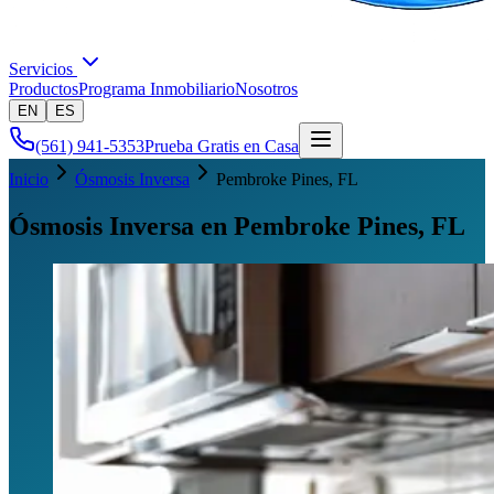
Servicios
Productos
Programa Inmobiliario
Nosotros
EN
ES
(561) 941-5353
Prueba Gratis en Casa
Inicio
Ósmosis Inversa
Pembroke Pines
, FL
Ósmosis Inversa en Pembroke Pines, FL