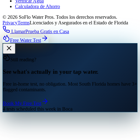
Verificar Agua
Calculadora de Ahorro
©
2026
SoFlo Water Pros.
Todos los derechos reservados.
Privacy
Terms
Licenciados y Asegurados en el Estado de Florida
Llamar
Prueba Gratis en Casa
Free Water Test
Still reading?
See what's actually in your tap water.
Free in-home test, no obligation. Most South Florida homes have 3+
flagged contaminants.
Book My Free Test
4 tests scheduled this week in Boca