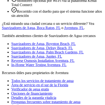
Monitoreo opcional por Wi-Fi vía la plataforma Kenai
Total Connect
Recorrido con el dueño para que el sistema funcione años
sin atención
¿Está mirando una ciudad cercana o un servicio diferente? Vea
Suavizadores de Agua
,
Boca Raton
, FL
o
Aventura
, FL
.
También atendemos clientes de Suavizadores de Agua cercanos
Suavizadores de Agua
,
Boynton Beach
, FL
Suavizadores de Agua
,
Delray Beach
, FL
Suavizadores de Agua
,
Palm Beach Gardens
, FL
Suavizadores de Agua
,
Jupiter
, FL
Reverse Osmosis Installation
Aventura
, FL
In-Home Water Testing
Aventura
, FL
Recursos útiles para propietarios de Aventura
Todos los servicios de tratamiento de agua
Área de servicio en el sur de la Florida
Verificador de agua gratis
Opciones de financiamiento
Detalles de la garantía vitalicia
Preguntas frecuentes sobre tratamiento de agua