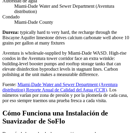
Autoridad de agua
Miami-Dade Water and Sewer Department (Aventura
distribution)
Condado
Miami-Dade County
Dureza
:
typically hard to very hard, the recharge through the
Biscayne Aquifer limestone drives calcium carbonate well above 10
grains per gallon at many fixtures
Aventura is wholesale-supplied by Miami-Dade WASD. High-rise
condos in the Aventura tower corridor face an extra wrinkle:
building-level booster pumps and rooftop storage tanks that can
elevate disinfection byproduct levels in stagnant lines. Carbon
polishing at the unit makes a measurable difference.
Fuente
:
Miami-Dade Water and Sewer Department (Aventura
distribution)
Reporte Anual de Calidad del Agua (CCR)
.
Los
números varían por zona de presión y por la plomería de cada casa,
por eso siempre traemos una prueba fresca a cada visita.
Cómo Funciona una Instalación de
Suavizador de SoFlo