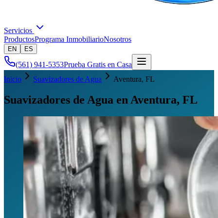
Servicios
Productos
Programa Inmobiliario
Nosotros
EN
ES
(561) 941-5353
Prueba Gratis en Casa
Inicio
Suavizadores de Agua
Aventura
, FL
Suavizadores de Agua en Aventura, FL