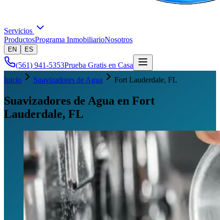
Servicios
Productos
Programa Inmobiliario
Nosotros
EN
ES
(561) 941-5353
Prueba Gratis en Casa
Inicio
Suavizadores de Agua
Fort Lauderdale
, FL
Suavizadores de Agua en Fort
Lauderdale, FL