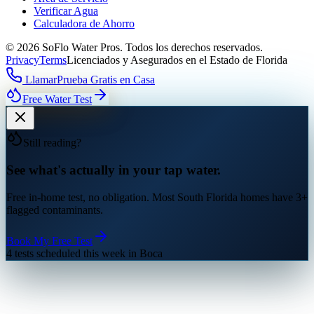
Verificar Agua
Calculadora de Ahorro
©
2026
SoFlo Water Pros.
Todos los derechos reservados.
Privacy
Terms
Licenciados y Asegurados en el Estado de Florida
Llamar
Prueba Gratis en Casa
Free Water Test
Still reading?
See what's actually in your tap water.
Free in-home test, no obligation. Most South Florida homes have 3+
flagged contaminants.
Book My Free Test
4 tests scheduled this week in Boca