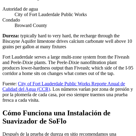
Autoridad de agua
City of Fort Lauderdale Public Works
Condado
Broward County
Dureza
:
typically hard to very hard, the recharge through the
Biscayne Aquifer limestone drives calcium carbonate well above 10
grains per gallon at many fixtures
Fort Lauderdale serves a large multi-zone system from the Fiveash
and Peele-Dixie plants. The Peele-Dixie nanofiltration plant
produces lower-hardness output than Fiveash; which side of the I-95
corridor a home sits on changes what comes out of the tap.
Fuente
:
City of Fort Lauderdale Public Works
Reporte Anual de
Calidad del Agua (CCR)
.
Los números varían por zona de presión y
por la plomería de cada casa, por eso siempre traemos una prueba
fresca a cada visita.
Cómo Funciona una Instalación de
Suavizador de SoFlo
Después de la prueba de dureza en sitio recomendamos una