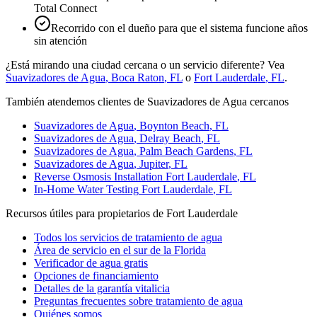
Total Connect
Recorrido con el dueño para que el sistema funcione años
sin atención
¿Está mirando una ciudad cercana o un servicio diferente? Vea
Suavizadores de Agua
,
Boca Raton
, FL
o
Fort Lauderdale
, FL
.
También atendemos clientes de Suavizadores de Agua cercanos
Suavizadores de Agua
,
Boynton Beach
, FL
Suavizadores de Agua
,
Delray Beach
, FL
Suavizadores de Agua
,
Palm Beach Gardens
, FL
Suavizadores de Agua
,
Jupiter
, FL
Reverse Osmosis Installation
Fort Lauderdale
, FL
In-Home Water Testing
Fort Lauderdale
, FL
Recursos útiles para propietarios de Fort Lauderdale
Todos los servicios de tratamiento de agua
Área de servicio en el sur de la Florida
Verificador de agua gratis
Opciones de financiamiento
Detalles de la garantía vitalicia
Preguntas frecuentes sobre tratamiento de agua
Quiénes somos