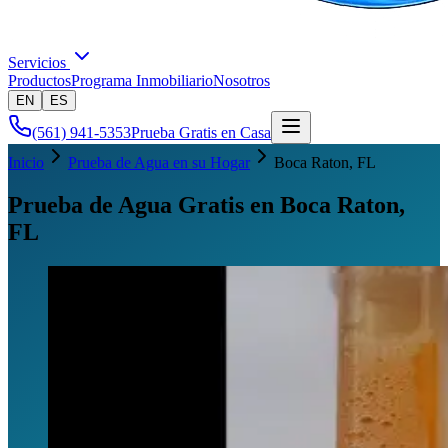
Servicios
Productos
Programa Inmobiliario
Nosotros
EN
ES
(561) 941-5353
Prueba Gratis en Casa
Inicio
Prueba de Agua en su Hogar
Boca Raton
, FL
Prueba de Agua Gratis en Boca Raton,
FL