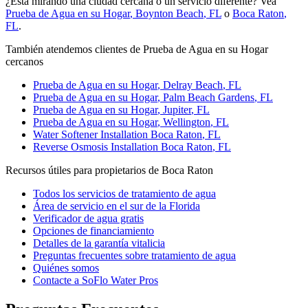
¿Está mirando una ciudad cercana o un servicio diferente? Vea
Prueba de Agua en su Hogar
,
Boynton Beach
, FL
o
Boca Raton
,
FL
.
También atendemos clientes de Prueba de Agua en su Hogar
cercanos
Prueba de Agua en su Hogar
,
Delray Beach
, FL
Prueba de Agua en su Hogar
,
Palm Beach Gardens
, FL
Prueba de Agua en su Hogar
,
Jupiter
, FL
Prueba de Agua en su Hogar
,
Wellington
, FL
Water Softener Installation
Boca Raton
, FL
Reverse Osmosis Installation
Boca Raton
, FL
Recursos útiles para propietarios de Boca Raton
Todos los servicios de tratamiento de agua
Área de servicio en el sur de la Florida
Verificador de agua gratis
Opciones de financiamiento
Detalles de la garantía vitalicia
Preguntas frecuentes sobre tratamiento de agua
Quiénes somos
Contacte a SoFlo Water Pros