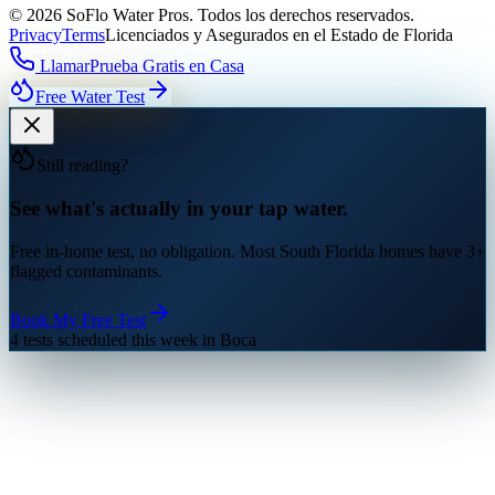
©
2026
SoFlo Water Pros.
Todos los derechos reservados.
Privacy
Terms
Licenciados y Asegurados en el Estado de Florida
Llamar
Prueba Gratis en Casa
Free Water Test
Still reading?
See what's actually in your tap water.
Free in-home test, no obligation. Most South Florida homes have 3+
flagged contaminants.
Book My Free Test
4 tests scheduled this week in Boca