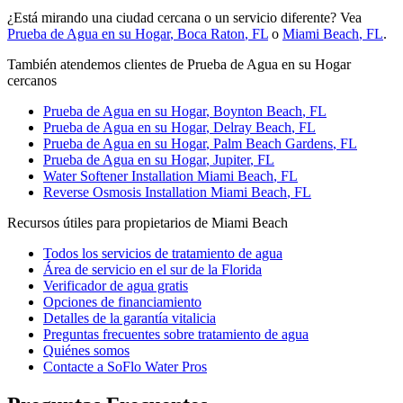
¿Está mirando una ciudad cercana o un servicio diferente? Vea
Prueba de Agua en su Hogar
,
Boca Raton
, FL
o
Miami Beach
, FL
.
También atendemos clientes de Prueba de Agua en su Hogar
cercanos
Prueba de Agua en su Hogar
,
Boynton Beach
, FL
Prueba de Agua en su Hogar
,
Delray Beach
, FL
Prueba de Agua en su Hogar
,
Palm Beach Gardens
, FL
Prueba de Agua en su Hogar
,
Jupiter
, FL
Water Softener Installation
Miami Beach
, FL
Reverse Osmosis Installation
Miami Beach
, FL
Recursos útiles para propietarios de Miami Beach
Todos los servicios de tratamiento de agua
Área de servicio en el sur de la Florida
Verificador de agua gratis
Opciones de financiamiento
Detalles de la garantía vitalicia
Preguntas frecuentes sobre tratamiento de agua
Quiénes somos
Contacte a SoFlo Water Pros