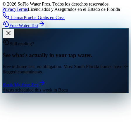
©
2026
SoFlo Water Pros.
Todos los derechos reservados.
Privacy
Terms
Licenciados y Asegurados en el Estado de Florida
Llamar
Prueba Gratis en Casa
Free Water Test
Still reading?
See what's actually in your tap water.
Free in-home test, no obligation. Most South Florida homes have 3+
flagged contaminants.
Book My Free Test
4 tests scheduled this week in Boca