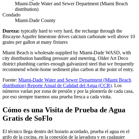
Miami-Dade Water and Sewer Department (Miami Beach
distribution)
Condado
Miami-Dade County
Dureza
:
typically hard to very hard, the recharge through the
Biscayne Aquifer limestone drives calcium carbonate well above 10
grains per gallon at many fixtures
Miami Beach is wholesale-supplied by Miami-Dade WASD, with
city distribution handling pressure and metering. Older Art Deco
district plumbing carries enough galvanized steel that we frequently
recommend whole-home sediment plus carbon at the point of entry.
Fuente
:
Miami-Dade Water and Sewer Department (Miami Beach
distribution)
Reporte Anual de Calidad del Agua (CCR)
.
Los
números varían por zona de presión y por la plomería de cada casa,
por eso siempre traemos una prueba fresca a cada visita.
Cómo es una Visita de Prueba de Agua
Gratis de SoFlo
El técnico llega dentro del horario acordado, prueba el agua en el
grifo de la cocina, en la conexión de la lavadora y en cualquier